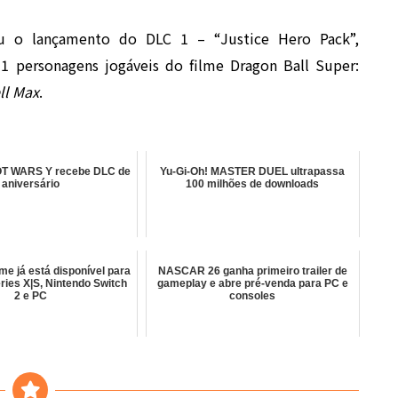
u o lançamento do DLC 1 – “Justice Hero Pack”,
 11 personagens jogáveis do filme
Dragon Ball Super:
ll Max
.
 WARS Y recebe DLC de
Yu-Gi-Oh! MASTER DUEL ultrapassa
aniversário
100 milhões de downloads
me já está disponível para
NASCAR 26 ganha primeiro trailer de
ries X|S, Nintendo Switch
gameplay e abre pré-venda para PC e
2 e PC
consoles