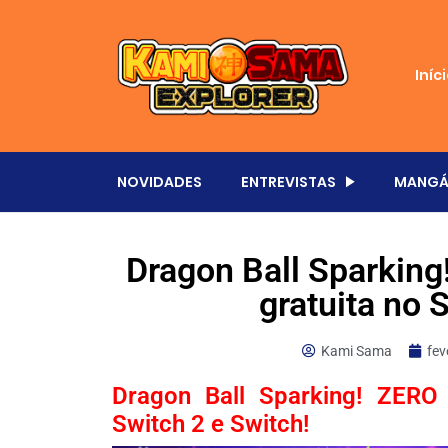
Iníc
NOVIDADES
ENTREVISTAS
MANGÁ
Dragon Ball Sparking
gratuita no 
Kami Sama
fev
Dragon Ball Sparking! ZER
Switch 2 e Switch!