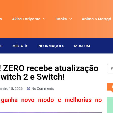
io
Akira Toriyama
Books
Anime & Mangá
S
MÍDIA
INFORMAÇÕES
MUSEUM
! ZERO recebe atualização
Switch 2 e Switch!
ereiro 18, 2026
No Comments
O ganha novo modo e melhorias no