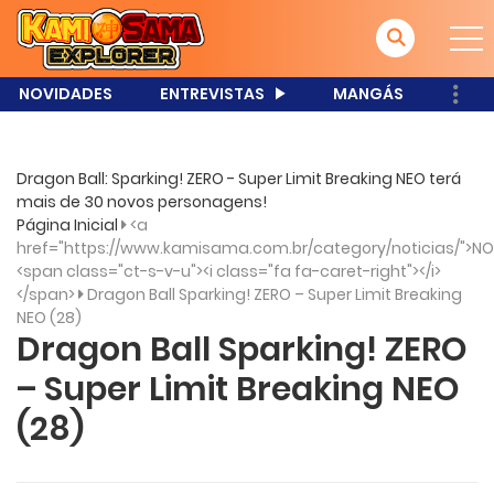
NOVIDADES
ENTREVISTAS
MANGÁS
Dragon Ball: Sparking! ZERO - Super Limit Breaking NEO terá
mais de 30 novos personagens!
Página Inicial
<a
href="https://www.kamisama.com.br/category/noticias/">NO
<span class="ct-s-v-u"><i class="fa fa-caret-right"></i>
</span>
Dragon Ball Sparking! ZERO – Super Limit Breaking
NEO (28)
Dragon Ball Sparking! ZERO
– Super Limit Breaking NEO
(28)