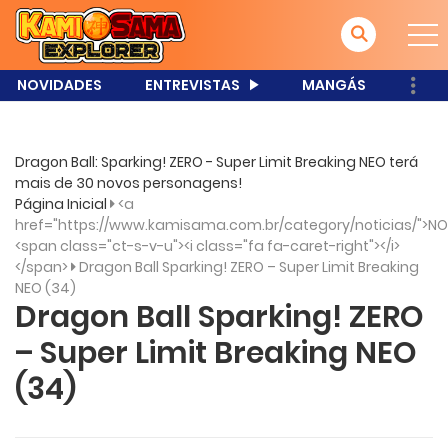
NOVIDADES
ENTREVISTAS
MANGÁS
Dragon Ball: Sparking! ZERO - Super Limit Breaking NEO terá
mais de 30 novos personagens!
Página Inicial
<a
href="https://www.kamisama.com.br/category/noticias/">NO
<span class="ct-s-v-u"><i class="fa fa-caret-right"></i>
</span>
Dragon Ball Sparking! ZERO – Super Limit Breaking
NEO (34)
Dragon Ball Sparking! ZERO
– Super Limit Breaking NEO
(34)