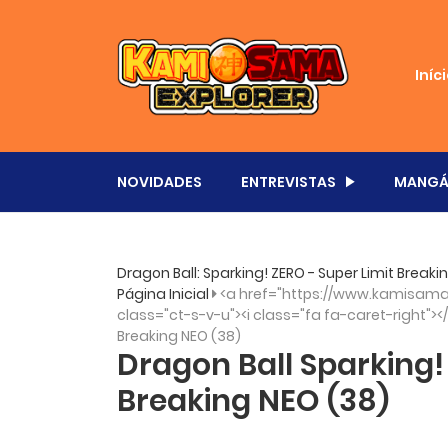
Iníc
NOVIDADES
ENTREVISTAS
MANGÁ
Dragon Ball: Sparking! ZERO - Super Limit Brea
Página Inicial
<a href="https://www.kamisama.
class="ct-s-v-u"><i class="fa fa-caret-right"><
Breaking NEO (38)
Dragon Ball Sparking!
Breaking NEO (38)