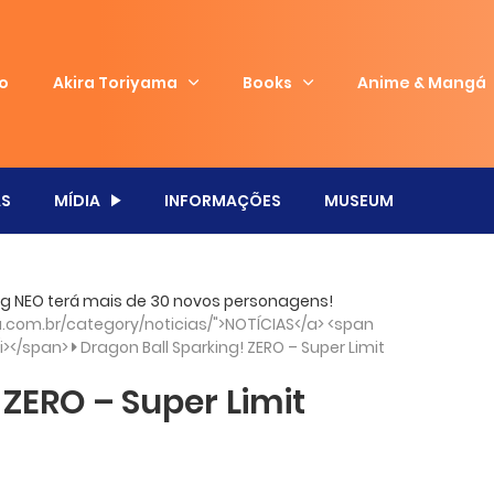
io
Akira Toriyama
Books
Anime & Mangá
S
MÍDIA
INFORMAÇÕES
MUSEUM
king NEO terá mais de 30 novos personagens!
com.br/category/noticias/">NOTÍCIAS</a> <span
/i></span>
Dragon Ball Sparking! ZERO – Super Limit
 ZERO – Super Limit