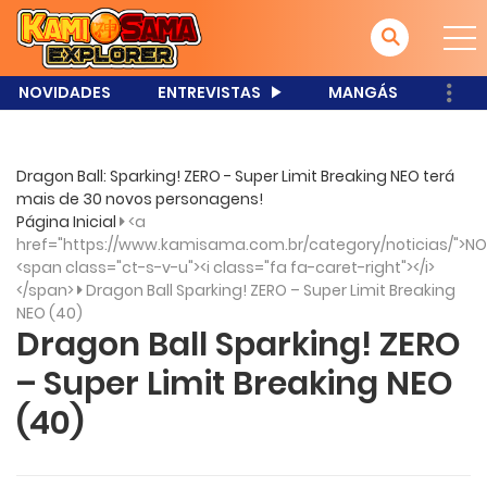
NOVIDADES
ENTREVISTAS
MANGÁS
Dragon Ball: Sparking! ZERO - Super Limit Breaking NEO terá
mais de 30 novos personagens!
Página Inicial
<a
href="https://www.kamisama.com.br/category/noticias/">NO
<span class="ct-s-v-u"><i class="fa fa-caret-right"></i>
</span>
Dragon Ball Sparking! ZERO – Super Limit Breaking
NEO (40)
Dragon Ball Sparking! ZERO
– Super Limit Breaking NEO
(40)