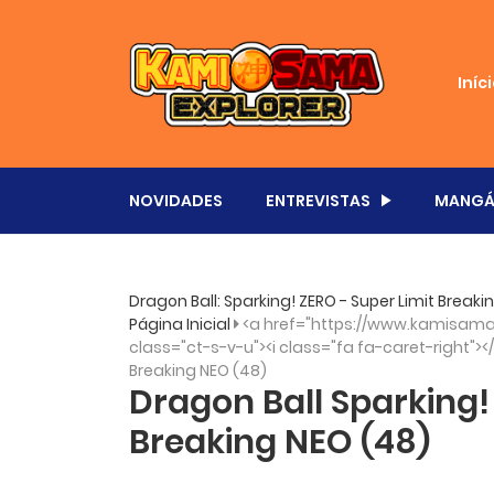
Iníc
NOVIDADES
ENTREVISTAS
MANGÁ
Dragon Ball: Sparking! ZERO - Super Limit Brea
Página Inicial
<a href="https://www.kamisama.
class="ct-s-v-u"><i class="fa fa-caret-right"><
Breaking NEO (48)
Dragon Ball Sparking!
Breaking NEO (48)