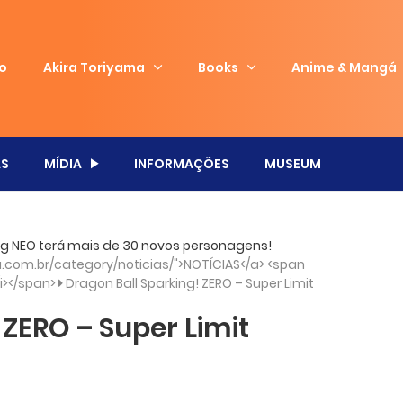
io
Akira Toriyama
Books
Anime & Mangá
S
MÍDIA
INFORMAÇÕES
MUSEUM
king NEO terá mais de 30 novos personagens!
com.br/category/noticias/">NOTÍCIAS</a> <span
/i></span>
Dragon Ball Sparking! ZERO – Super Limit
 ZERO – Super Limit