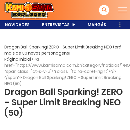
NOVIDADES
ENTREVISTAS
MANGÁS
Dragon Ball: Sparking! ZERO - Super Limit Breaking NEO terá
mais de 30 novos personagens!
Página Inicial
<a
href="https://www.kamisama.com.br/category/noticias/">NO
<span class="ct-s-v-u"><i class="fa fa-caret-right"></i>
</span>
Dragon Ball Sparking! ZERO – Super Limit Breaking
NEO (50)
Dragon Ball Sparking! ZERO
– Super Limit Breaking NEO
(50)