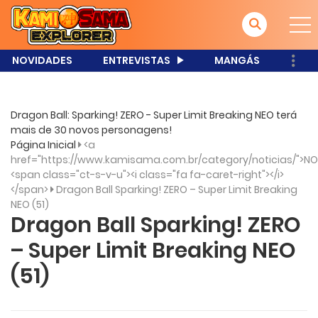
NOVIDADES
ENTREVISTAS
MANGÁS
Dragon Ball: Sparking! ZERO - Super Limit Breaking NEO terá
mais de 30 novos personagens!
Página Inicial
<a
href="https://www.kamisama.com.br/category/noticias/">NO
<span class="ct-s-v-u"><i class="fa fa-caret-right"></i>
</span>
Dragon Ball Sparking! ZERO – Super Limit Breaking
NEO (51)
Dragon Ball Sparking! ZERO
– Super Limit Breaking NEO
(51)