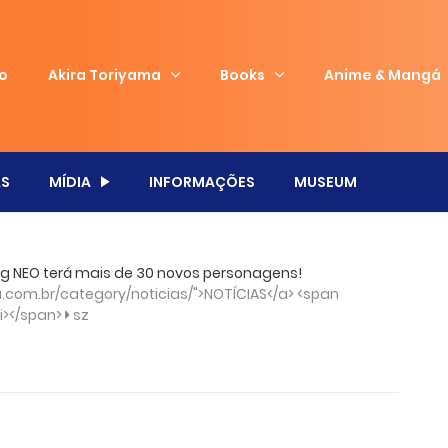
io
Akira Toriyama
Books
Anime & Mangá
S
MÍDIA
INFORMAÇÕES
MUSEUM
king NEO terá mais de 30 novos personagens!
com.br/category/noticias/">NOTÍCIAS</a> <span
/i></span>
sz