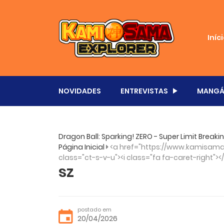
Iníc
NOVIDADES
ENTREVISTAS
MANGÁ
Dragon Ball: Sparking! ZERO - Super Limit Brea
Página Inicial
<a href="https://www.kamisama.
class="ct-s-v-u"><i class="fa fa-caret-right"><
sz
postado em
20/04/2026