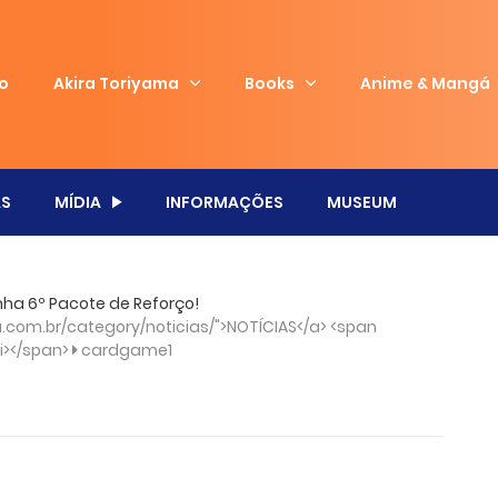
io
Akira Toriyama
Books
Anime & Mangá
S
MÍDIA
INFORMAÇÕES
MUSEUM
ha 6º Pacote de Reforço!
com.br/category/noticias/">NOTÍCIAS</a> <span
/i></span>
cardgame1