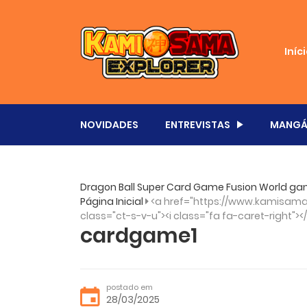
Iníc
NOVIDADES
ENTREVISTAS
MANGÁ
Dragon Ball Super Card Game Fusion World gan
Página Inicial
<a href="https://www.kamisama.
class="ct-s-v-u"><i class="fa fa-caret-right"><
cardgame1
postado em
28/03/2025