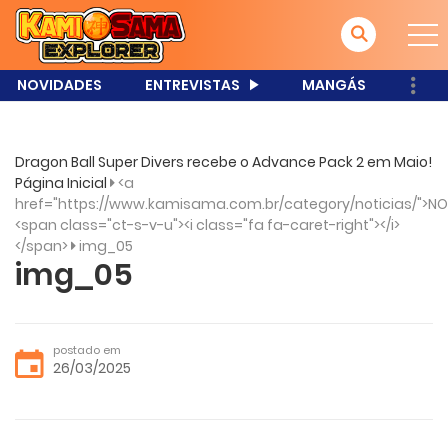
NOVIDADES
ENTREVISTAS
MANGÁS
Dragon Ball Super Divers recebe o Advance Pack 2 em Maio!
Página Inicial
<a
href="https://www.kamisama.com.br/category/noticias/">NO
<span class="ct-s-v-u"><i class="fa fa-caret-right"></i>
</span>
img_05
img_05
postado em
26/03/2025