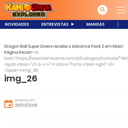
NOVIDADES
ENTREVISTAS
MANGÁS
Dragon Ball Super Divers recebe o Advance Pack 2 em Maio!
Página Inicial
<a
href="https://www.kamisama.com.br/category/noticias/">NO
<span class="ct-s-v-u"><i class="fa fa-caret-right"></i>
</span>
img_26
img_26
postado em
26/03/2025