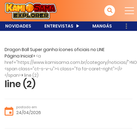
NOVIDADES
ENTREVISTAS
MANGÁS
Dragon Ball Super ganha ícones oficiais no LINE
Página Inicial
<a
href="https://www.kamisama.com.br/category/noticias/">NO
<span class="ct-s-v-u"><i class="fa fa-caret-right"></i>
</span>
line (2)
line (2)
postado em
24/04/2026