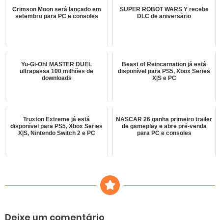
Crimson Moon será lançado em
SUPER ROBOT WARS Y recebe
setembro para PC e consoles
DLC de aniversário
Yu-Gi-Oh! MASTER DUEL
Beast of Reincarnation já está
ultrapassa 100 milhões de
disponível para PS5, Xbox Series
downloads
X|S e PC
Truxton Extreme já está
NASCAR 26 ganha primeiro trailer
disponível para PS5, Xbox Series
de gameplay e abre pré-venda
X|S, Nintendo Switch 2 e PC
para PC e consoles
Deixe um comentário