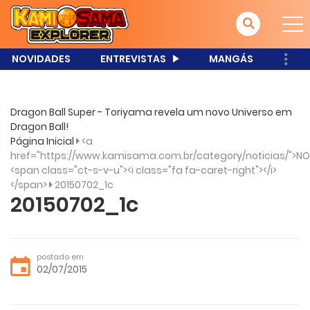
NOVIDADES
ENTREVISTAS
MANGÁS
Dragon Ball Super - Toriyama revela um novo Universo em
Dragon Ball!
Página Inicial
<a
href="https://www.kamisama.com.br/category/noticias/">NO
<span class="ct-s-v-u"><i class="fa fa-caret-right"></i>
</span>
20150702_1c
20150702_1c
postado em
02/07/2015