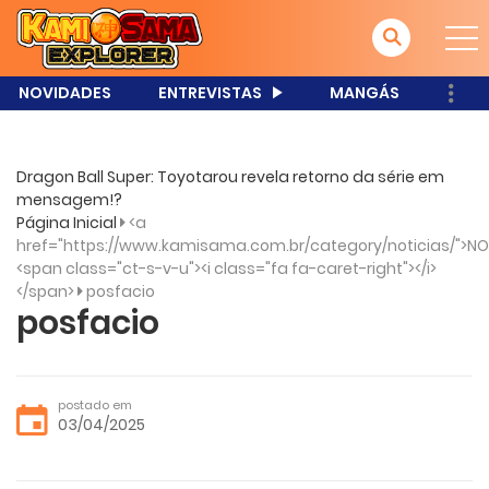
NOVIDADES
ENTREVISTAS
MANGÁS
Dragon Ball Super: Toyotarou revela retorno da série em
mensagem!?
Página Inicial
<a
href="https://www.kamisama.com.br/category/noticias/">NO
<span class="ct-s-v-u"><i class="fa fa-caret-right"></i>
</span>
posfacio
posfacio
postado em
03/04/2025