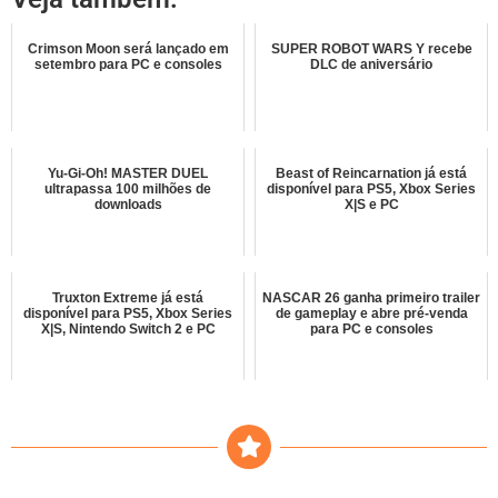
Crimson Moon será lançado em
SUPER ROBOT WARS Y recebe
setembro para PC e consoles
DLC de aniversário
Yu-Gi-Oh! MASTER DUEL
Beast of Reincarnation já está
ultrapassa 100 milhões de
disponível para PS5, Xbox Series
downloads
X|S e PC
Truxton Extreme já está
NASCAR 26 ganha primeiro trailer
disponível para PS5, Xbox Series
de gameplay e abre pré-venda
X|S, Nintendo Switch 2 e PC
para PC e consoles