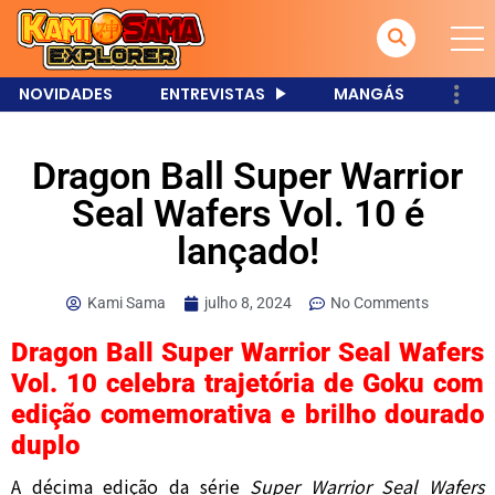
NOVIDADES
ENTREVISTAS
MANGÁS
Dragon Ball Super Warrior
Seal Wafers Vol. 10 é
lançado!
Kami Sama
julho 8, 2024
No Comments
Dragon Ball Super Warrior Seal Wafers
Vol. 10 celebra trajetória de Goku com
edição comemorativa e brilho dourado
duplo
A décima edição da série
Super Warrior Seal Wafers