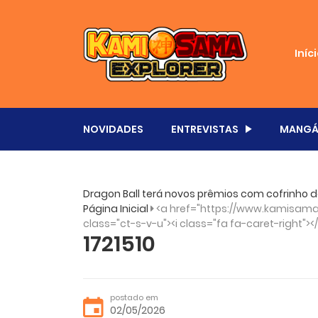
Iníc
NOVIDADES
ENTREVISTAS
MANGÁ
Dragon Ball terá novos prêmios com cofrinho 
Página Inicial
<a href="https://www.kamisama.
class="ct-s-v-u"><i class="fa fa-caret-right"><
1721510
postado em
02/05/2026