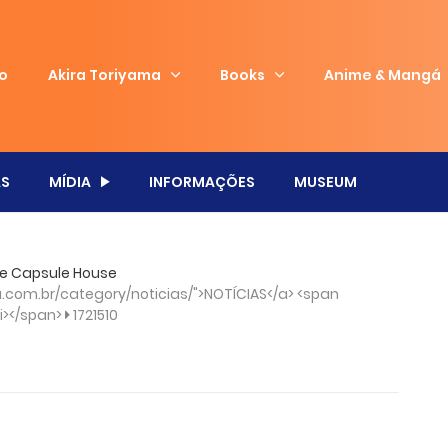
io
Akira Toriyama
Books
Anime & Mangá
S
MÍDIA
INFORMAÇÕES
MUSEUM
de Capsule House
com.br/category/noticias/">NOTÍCIAS</a> <span
/i></span>
1721510