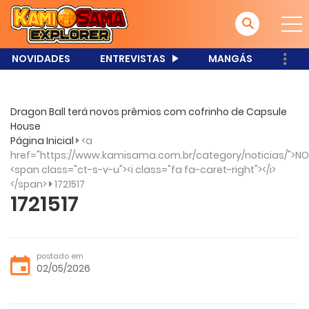
NOVIDADES
ENTREVISTAS
MANGÁS
Dragon Ball terá novos prêmios com cofrinho de Capsule
House
Página Inicial
<a
href="https://www.kamisama.com.br/category/noticias/">NO
<span class="ct-s-v-u"><i class="fa fa-caret-right"></i>
</span>
1721517
1721517
postado em
02/05/2026