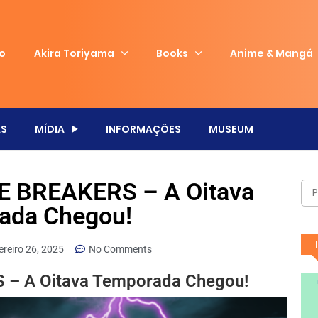
io
Akira Toriyama
Books
Anime & Mangá
S
MÍDIA
INFORMAÇÕES
MUSEUM
 BREAKERS – A Oitava
ada Chegou!
ereiro 26, 2025
No Comments
– A Oitava Temporada Chegou!