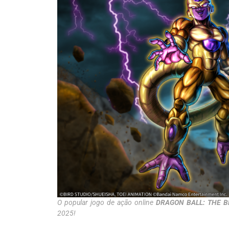
O popular jogo de ação online
DRAGON BALL: THE 
2025!