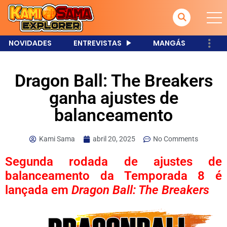
NOVIDADES
ENTREVISTAS
MANGÁS
Dragon Ball: The Breakers
ganha ajustes de
balanceamento
Kami Sama
abril 20, 2025
No Comments
Segunda rodada de ajustes de
balanceamento da Temporada 8 é
lançada em
Dragon Ball: The Breakers