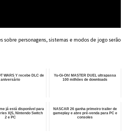
s sobre personagens, sistemas e modos de jogo serão
 WARS Y recebe DLC de
Yu-Gi-Oh! MASTER DUEL ultrapassa
aniversário
100 milhões de downloads
me já está disponível para
NASCAR 26 ganha primeiro trailer de
ries X|S, Nintendo Switch
gameplay e abre pré-venda para PC e
2 e PC
consoles