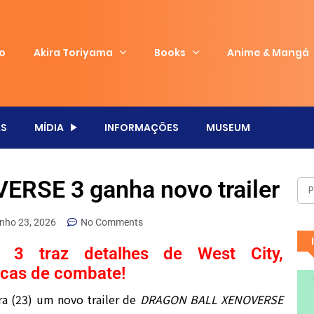
io
Akira Toriyama
Books
Anime & Mangá
S
MÍDIA
INFORMAÇÕES
MUSEUM
SE 3 ganha novo trailer
unho 23, 2026
No Comments
 traz detalhes de West City,
icas de combate!
a (23) um novo trailer de
DRAGON BALL XENOVERSE