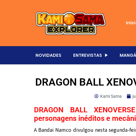
Iníc
NOVIDADES
ENTREVISTAS
MANGÁ
DRAGON BALL XENOVER
Kami Sama
j
DRAGON BALL XENOVERSE 3
personagens inéditos e mecân
A Bandai Namco divulgou nesta segunda-feir