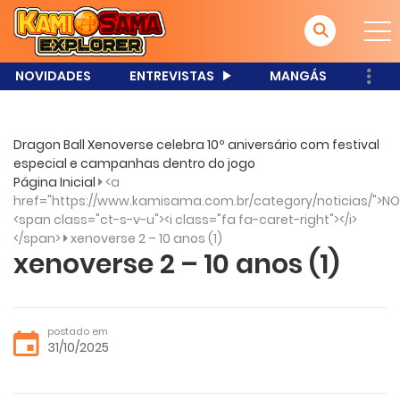
NOVIDADES
ENTREVISTAS
MANGÁS
Dragon Ball Xenoverse celebra 10º aniversário com festival
especial e campanhas dentro do jogo
Página Inicial
<a
href="https://www.kamisama.com.br/category/noticias/">NO
<span class="ct-s-v-u"><i class="fa fa-caret-right"></i>
</span>
xenoverse 2 – 10 anos (1)
xenoverse 2 – 10 anos (1)
postado em
31/10/2025