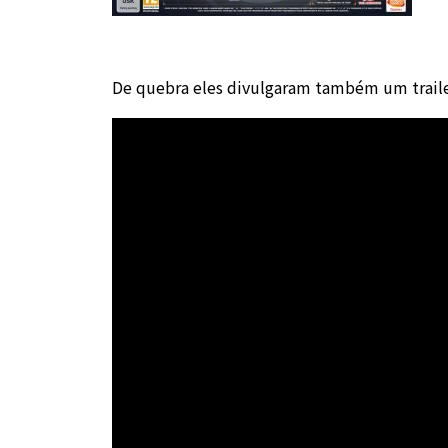
De quebra eles divulgaram também um traile