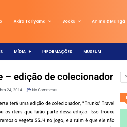
io
Akira Toriyama
Books
Anime & Mangá
S
MÍDIA
INFORMAÇÕES
MUSEUM
e – edição de colecionador
bro 24, 2014
No Comments
se terá uma edição de colecionador, “Trunks’ Travel
u os itens que farão parte dessa edição. Isso trouxe
remos o Vegeta SSJ4 no jogo, e a ruim é que ele não