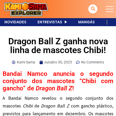
NOVIDADES
ENTREVISTAS
MANGÁS
Dragon Ball Z ganha nova
linha de mascotes Chibi!
Kami Sama
outubro 30, 2025
No Comments
Bandai Namco anuncia o segundo
conjunto dos mascotes “Chibi com
gancho” de
Dragon Ball Z
!
A Bandai Namco revelou o segundo conjunto dos
mascotes
Chibi
de
Dragon Ball Z
com gancho plástico,
previstos para lançamento em dezembro. Os mascotes