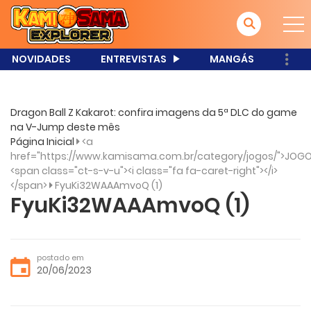
NOVIDADES
ENTREVISTAS
MANGÁS
Dragon Ball Z Kakarot: confira imagens da 5ª DLC do game
na V-Jump deste mês
Página Inicial
<a
href="https://www.kamisama.com.br/category/jogos/">JOGO
<span class="ct-s-v-u"><i class="fa fa-caret-right"></i>
</span>
FyuKi32WAAAmvoQ (1)
FyuKi32WAAAmvoQ (1)
postado em
20/06/2023