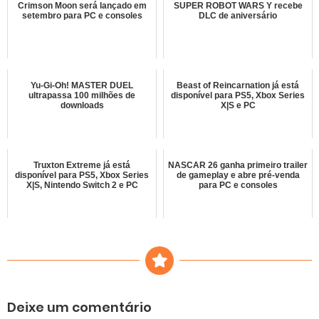
Crimson Moon será lançado em
SUPER ROBOT WARS Y recebe
setembro para PC e consoles
DLC de aniversário
Yu-Gi-Oh! MASTER DUEL
Beast of Reincarnation já está
ultrapassa 100 milhões de
disponível para PS5, Xbox Series
downloads
X|S e PC
Truxton Extreme já está
NASCAR 26 ganha primeiro trailer
disponível para PS5, Xbox Series
de gameplay e abre pré-venda
X|S, Nintendo Switch 2 e PC
para PC e consoles
Deixe um comentário