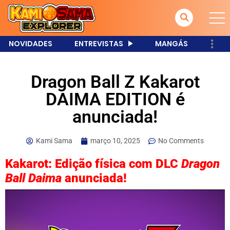
NOVIDADES
ENTREVISTAS
MANGÁS
Dragon Ball Z Kakarot
DAIMA EDITION é
anunciada!
Kami Sama
março 10, 2025
No Comments
Kakarot: Edição f
ísica com DLC
Dragon
Ball Daima
anunciada!