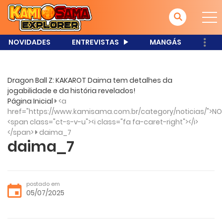
NOVIDADES
ENTREVISTAS
MANGÁS
Dragon Ball Z: KAKAROT Daima tem detalhes da
jogabilidade e da história revelados!
Página Inicial
<a
href="https://www.kamisama.com.br/category/noticias/">NO
<span class="ct-s-v-u"><i class="fa fa-caret-right"></i>
</span>
daima_7
daima_7
postado em
05/07/2025