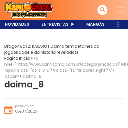
NOVIDADES
ENTREVISTAS
MANGÁS
Dragon Ball Z: KAKAROT Daima tem detalhes da
jogabilidade e da história revelados!
Página Inicial
<a
href="https://www.kamisama.com.br/category/noticias/">NO
<span class="ct-s-v-u"><i class="fa fa-caret-right"></i>
</span>
daima_8
daima_8
postado em
05/07/2025