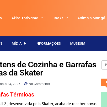
io
Akira Toriyama
Books
Anime & Mangá
S
MÍDIA
INFORMAÇÕES
MUSEUM
Itens de Cozinha e Garrafas
as da Skater
osto 24, 2025
No Comments
afas Térmicas
ll Z, desenvolvida pela Skater, acaba de receber novas