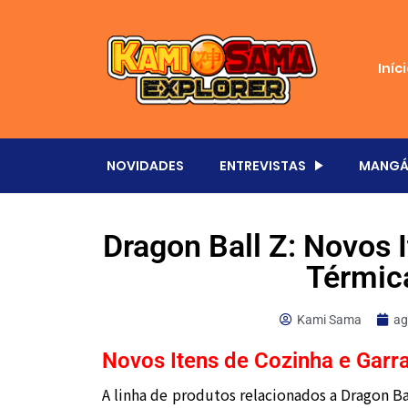
Iníc
NOVIDADES
ENTREVISTAS
MANGÁ
Dragon Ball Z: Novos 
Térmic
Kami Sama
ag
Novos Itens de Cozinha e Garr
A linha de produtos relacionados a Dragon Ba