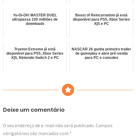
Yu-Gi-Oh! MASTER DUEL
Beast of Reincarnation já está
ultrapassa 100 milhões de
disponível para PS5, Xbox Series
downloads
X|S e PC
Truxton Extreme já está
NASCAR 26 ganha primeiro trailer
disponível para PS5, Xbox Series
de gameplay e abre pré-venda
X|S, Nintendo Switch 2 e PC
para PC e consoles
Deixe um comentário
O seu endereço de e-mail não será publicado.
Campos
obrigatórios são marcados com
*