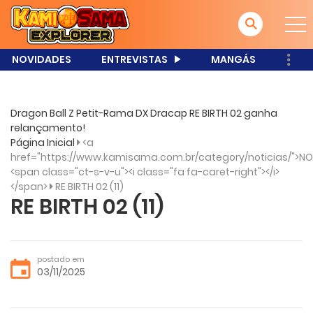
NOVIDADES
ENTREVISTAS
MANGÁS
Dragon Ball Z Petit-Rama DX Dracap RE BIRTH 02 ganha
relançamento!
Página Inicial
<a
href="https://www.kamisama.com.br/category/noticias/">NO
<span class="ct-s-v-u"><i class="fa fa-caret-right"></i>
</span>
RE BIRTH 02 (11)
RE BIRTH 02 (11)
postado em
03/11/2025