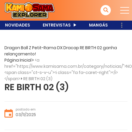
NOVIDADES
ENTREVISTAS
MANGÁS
Dragon Ball Z Petit-Rama DX Dracap RE BIRTH 02 ganha
relançamento!
Página Inicial
<a
href="https://www.kamisama.com.br/category/noticias/">NO
<span class="ct-s-v-u"><i class="fa fa-caret-right"></i>
</span>
RE BIRTH 02 (3)
RE BIRTH 02 (3)
postado em
03/11/2025