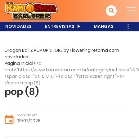
NOVIDADES
ENTREVISTAS
MANGÁS
Dragon Ball Z POP UP STORE by Flowering retorna com
novidades!
Página Inicial
<a
href="https://www.kamisama.com.br/category/noticias/">NO
<span class="ct-s-v-u"><i class="fa fa-caret-right"></i>
</span>
pop (8)
pop (8)
postado em
05/07/2025