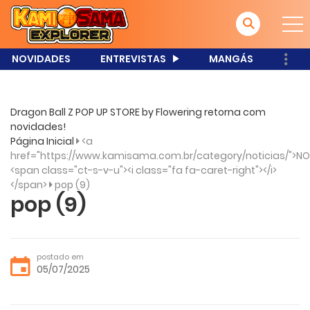
NOVIDADES
ENTREVISTAS
MANGÁS
Dragon Ball Z POP UP STORE by Flowering retorna com
novidades!
Página Inicial
<a
href="https://www.kamisama.com.br/category/noticias/">NO
<span class="ct-s-v-u"><i class="fa fa-caret-right"></i>
</span>
pop (9)
pop (9)
postado em
05/07/2025