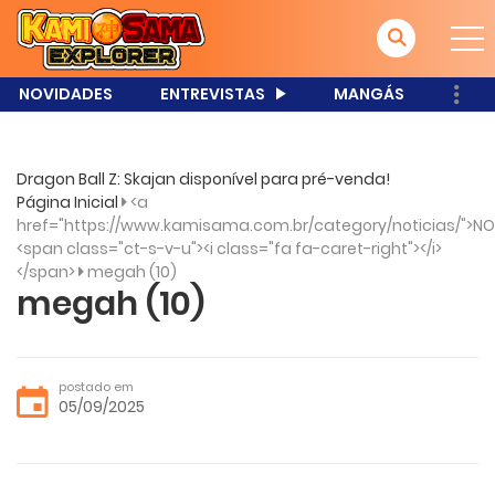
NOVIDADES
ENTREVISTAS
MANGÁS
Dragon Ball Z: Skajan disponível para pré-venda!
Página Inicial
<a
href="https://www.kamisama.com.br/category/noticias/">NO
<span class="ct-s-v-u"><i class="fa fa-caret-right"></i>
</span>
megah (10)
megah (10)
postado em
05/09/2025