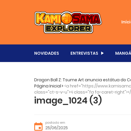
Iníc
NOVIDADES
ENTREVISTAS
MANGÁ
Dragon Ball Z: Tsume Art anuncia estátua do C
Página Inicial
<a href="https://www.kamisama.
class="ct-s-v-u"><i class="fa fa-caret-right"><
image_1024 (3)
postado em
25/06/2025