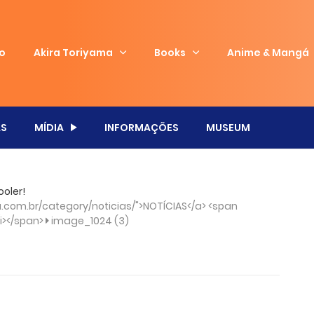
io
Akira Toriyama
Books
Anime & Mangá
S
MÍDIA
INFORMAÇÕES
MUSEUM
ooler!
com.br/category/noticias/">NOTÍCIAS</a> <span
/i></span>
image_1024 (3)