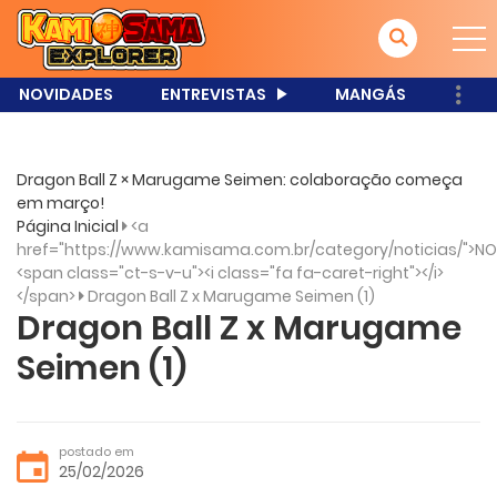
NOVIDADES
ENTREVISTAS
MANGÁS
Dragon Ball Z × Marugame Seimen: colaboração começa
em março!
Página Inicial
<a
href="https://www.kamisama.com.br/category/noticias/">NO
<span class="ct-s-v-u"><i class="fa fa-caret-right"></i>
</span>
Dragon Ball Z x Marugame Seimen (1)
Dragon Ball Z x Marugame
Seimen (1)
postado em
25/02/2026