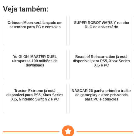
Veja também:
Crimson Moon será lançado em
SUPER ROBOT WARS Y recebe
setembro para PC e consoles
DLC de aniversário
Yu-Gi-Oh! MASTER DUEL
Beast of Reincarnation já está
ultrapassa 100 milhões de
disponível para PS5, Xbox Series
downloads
X|S e PC
Truxton Extreme já está
NASCAR 26 ganha primeiro trailer
disponível para PS5, Xbox Series
de gameplay e abre pré-venda
X|S, Nintendo Switch 2 e PC
para PC e consoles