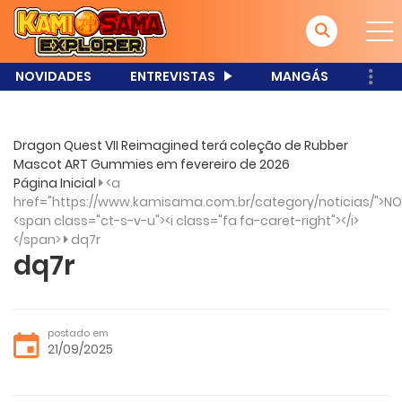
NOVIDADES
ENTREVISTAS
MANGÁS
Dragon Quest VII Reimagined terá coleção de Rubber
Mascot ART Gummies em fevereiro de 2026
Página Inicial
<a
href="https://www.kamisama.com.br/category/noticias/">NO
<span class="ct-s-v-u"><i class="fa fa-caret-right"></i>
</span>
dq7r
dq7r
postado em
21/09/2025