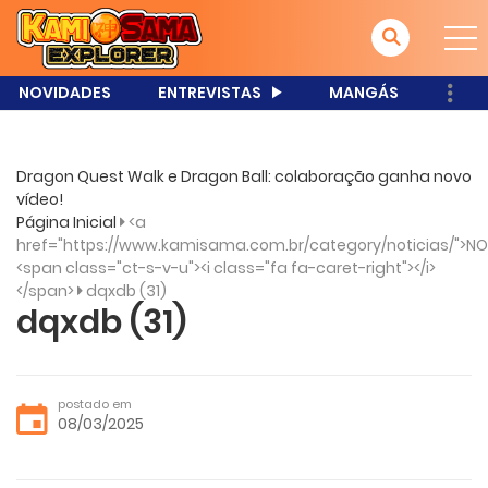
NOVIDADES
ENTREVISTAS
MANGÁS
Dragon Quest Walk e Dragon Ball: colaboração ganha novo
vídeo!
Página Inicial
<a
href="https://www.kamisama.com.br/category/noticias/">NO
<span class="ct-s-v-u"><i class="fa fa-caret-right"></i>
</span>
dqxdb (31)
dqxdb (31)
postado em
08/03/2025