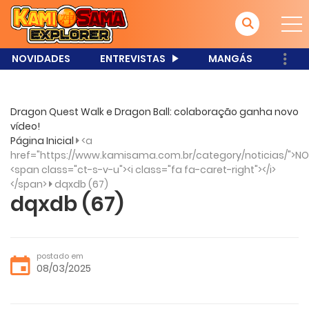
NOVIDADES
ENTREVISTAS
MANGÁS
Dragon Quest Walk e Dragon Ball: colaboração ganha novo
vídeo!
Página Inicial
<a
href="https://www.kamisama.com.br/category/noticias/">NO
<span class="ct-s-v-u"><i class="fa fa-caret-right"></i>
</span>
dqxdb (67)
dqxdb (67)
postado em
08/03/2025