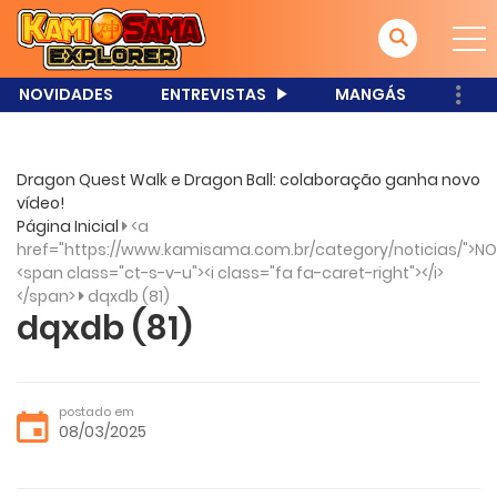
NOVIDADES
ENTREVISTAS
MANGÁS
Dragon Quest Walk e Dragon Ball: colaboração ganha novo
vídeo!
Página Inicial
<a
href="https://www.kamisama.com.br/category/noticias/">NO
<span class="ct-s-v-u"><i class="fa fa-caret-right"></i>
</span>
dqxdb (81)
dqxdb (81)
postado em
08/03/2025