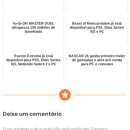
Yu-Gi-Oh! MASTER DUEL
Beast of Reincarnation já está
ultrapassa 100 milhões de
disponível para PS5, Xbox Series
downloads
X|S e PC
Truxton Extreme já está
NASCAR 26 ganha primeiro trailer
disponível para PS5, Xbox Series
de gameplay e abre pré-venda
X|S, Nintendo Switch 2 e PC
para PC e consoles
Deixe um comentário
O seu endereço de e-mail não será publicado.
Campos