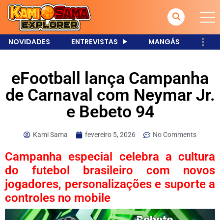
NOVIDADES
ENTREVISTAS
MANGÁS
eFootball lança Campanha
de Carnaval com Neymar Jr.
e Bebeto 94
Kami Sama
fevereiro 5, 2026
No Comments
Campanha especial celebra a cultura
do futebol brasileiro com novos
jogadores, personalizações e suporte a
controles no mobile