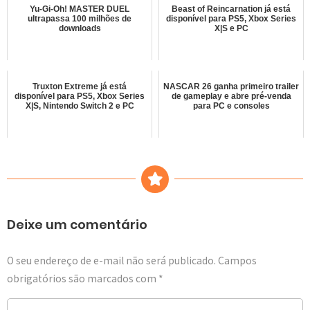
Yu-Gi-Oh! MASTER DUEL
Beast of Reincarnation já está
ultrapassa 100 milhões de
disponível para PS5, Xbox Series
downloads
X|S e PC
Truxton Extreme já está
NASCAR 26 ganha primeiro trailer
disponível para PS5, Xbox Series
de gameplay e abre pré-venda
X|S, Nintendo Switch 2 e PC
para PC e consoles
Deixe um comentário
O seu endereço de e-mail não será publicado.
Campos
obrigatórios são marcados com
*