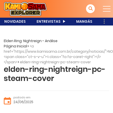
NOVIDADES
ENTREVISTAS
MANGÁS
Elden Ring: Nightreign - Análise
Página Inicial
<a
href="https://www.kamisama.com.br/category/noticias/">NO
<span class="ct-s-v-u"><i class="fa fa-caret-right"></i>
</span>
elden-ring-nightreign-pc-steam-cover
elden-ring-nightreign-pc-
steam-cover
postado em
24/06/2025