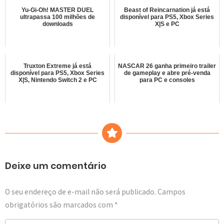
Yu-Gi-Oh! MASTER DUEL
Beast of Reincarnation já está
ultrapassa 100 milhões de
disponível para PS5, Xbox Series
downloads
X|S e PC
Truxton Extreme já está
NASCAR 26 ganha primeiro trailer
disponível para PS5, Xbox Series
de gameplay e abre pré-venda
X|S, Nintendo Switch 2 e PC
para PC e consoles
Deixe um comentário
O seu endereço de e-mail não será publicado.
Campos
obrigatórios são marcados com
*