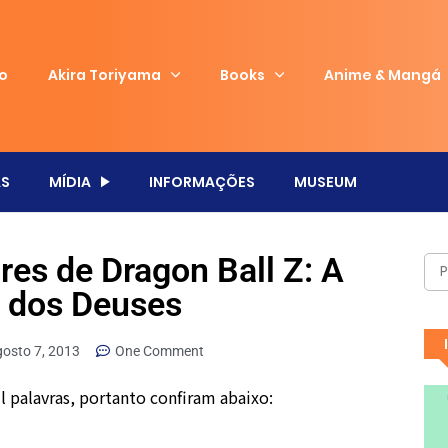
io
Akira Toriyama
Books
Anime & Mangá
S
MÍDIA
INFORMAÇÕES
MUSEUM
res de Dragon Ball Z: A
a dos Deuses
gosto 7, 2013
One Comment
palavras, portanto confiram abaixo: