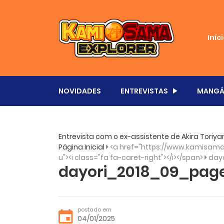
Iníc
NOVIDADES
ENTREVISTAS
MANGÁ
Entrevista com o ex-assistente de Akira Tori
Página Inicial
<a href="https://www.kamisama.
u"><i class="fa fa-caret-right"></i></span>
day
dayori_2018_09_pag
postado em
04/01/2025