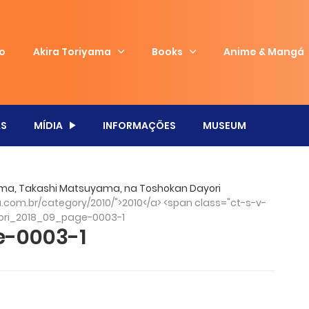
io
Akira Toriyama
Books
Anime & Mangá
S
MÍDIA
INFORMAÇÕES
MUSEUM
yama, Takashi Matsuyama, na Toshokan Dayori
com.br/category/2010/">2010</a> <span class="ct-s-v-
ori_2018_09_page-0003-1
e-0003-1