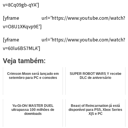
v=8Cq09gb-qYA’]
[yframe url=’https://www.youtube.com/watch?
v=O8U1XKqvp9E’]
[yframe url=’https://www.youtube.com/watch?
v=60lu6BS7MLA’]
Veja também:
Crimson Moon será lançado em
SUPER ROBOT WARS Y recebe
setembro para PC e consoles
DLC de aniversário
Yu-Gi-Oh! MASTER DUEL
Beast of Reincarnation já está
ultrapassa 100 milhões de
disponível para PS5, Xbox Series
downloads
X|S e PC